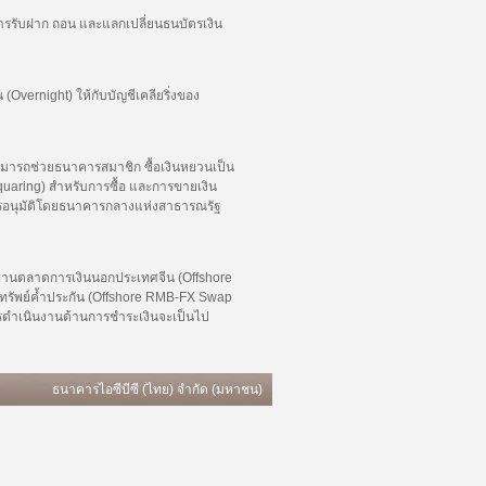
ารรับฝาก ถอน และแลกเปลี่ยนธนบัตรเงิน
(Overnight) ให้กับบัญชีเคลียริ่งของ
มารถช่วยธนาคารสมาชิก ซื้อเงินหยวนเป็น
quaring) สำหรับการซื้อ และการขายเงิน
บการอนุมัติโดยธนาคารกลางแห่งสาธารณรัฐ
่านตลาดการเงินนอกประเทศจีน (Offshore
ทรัพย์ค้ำประกัน (Offshore RMB-FX Swap
ารดำเนินงานด้านการชำระเงินจะเป็นไป
ธนาคารไอซีบีซี (ไทย) จำกัด (มหาชน)